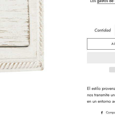
Los
gastos de
Cantidad
A
El estilo proven
nos transmite u
en un entorno a
Compar