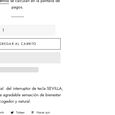
 envío
se calculan en la pantalla de
venta
pagos.
GREGAR AL CARRITO
zal del interruptor de tecla SEVILLA,
na agradable sensación de bienestar
cogedor y natural.
tir
Compartir
Tuitear
Tuitear
Hacer pin
Pinear