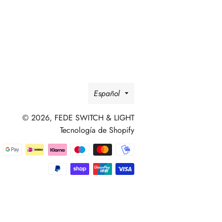
en
en
en
Facebook
Twitter
Pinterest
Idioma
Español
© 2026,
FEDE SWITCH & LIGHT
Tecnología de Shopify
Métodos
de
pago