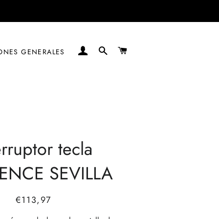
INGRESAR
BUSCAR
CARRITO
ONES GENERALES
erruptor tecla
ENCE SEVILLA
Precio
Precio
€113,97
habitual
de