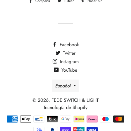
Compartir
Compartir
Tuitear
Tuitear
Hacer pin
Pinear
en
en
en
Facebook
Twitter
Pinterest
Facebook
Twitter
Instagram
YouTube
Idioma
Español
© 2026,
FEDE SWITCH & LIGHT
Tecnología de Shopify
Métodos
de