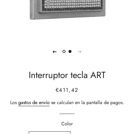
Interruptor tecla ART
Precio
Precio
€411,42
habitual
de
Los
gastos de envío
se calculan en la pantalla de pagos.
venta
Color