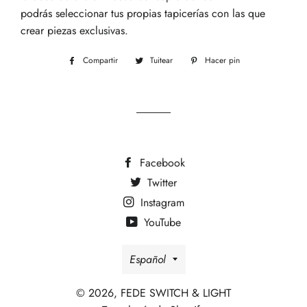
podrás
selecciona
r
tus
propias tapicerías con las que
crear piezas exclusivas.
Compartir
Compartir
Tuitear
Tuitear
Hacer pin
Pinear
en
en
en
Facebook
Twitter
Pinterest
Facebook
Twitter
Instagram
YouTube
Idioma
Español
© 2026,
FEDE SWITCH & LIGHT