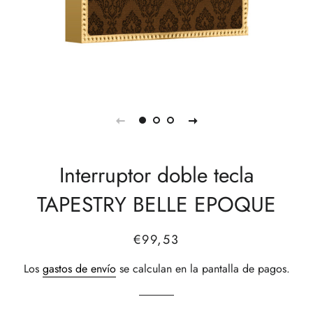
Interruptor doble tecla
TAPESTRY BELLE EPOQUE
Precio
Precio
€99,53
habitual
de
Los
gastos de envío
se calculan en la pantalla de pagos.
venta