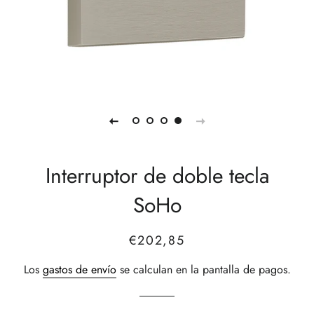
Interruptor de doble tecla
SoHo
Precio
Precio
€202,85
habitual
de
Los
gastos de envío
se calculan en la pantalla de pagos.
venta